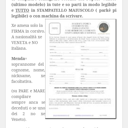
(ultimo modeło) in tute e so parti in modo legibiłe
e
TUTTO
in STAMPATELLO MAIUSCOLO ( parkè pi
legibiłe) o con machina da scrivare.
Xe amesa soło ła
FIRMA in corsivo.
A nasionałità xe
VENETA e NO
italiana.
Menda=
soprannome del
cognome, nome,
nickname, xe
facoltativa.
(su PARE e MARE
compiłare
sempre anca se
deceduti o se uno
dei 2 no xe
Veneto).