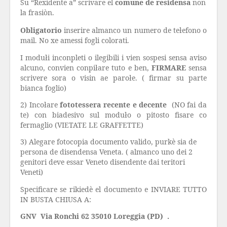
Su “Rexidente a” scrivare el
comune de residensa
non
la frasiòn.
Obligatorio
inserire almanco un numero de tełefono o
mail. No xe amessi fogli colorati.
I modułi inconpleti o ilegibili i vien sospesi sensa aviso
alcuno, convien conpiłare tuto e ben,
FIRMARE
sensa
scrivere sora o visin ae parołe. ( firmar su parte
bianca foglio)
2) Incołare
fototessera recente e decente
(NO fai da
te) con biadesivo sul moduło o pitosto fisare co
fermaglio (VIETATE LE GRAFFETTE)
3) Alegare fotocopia documento valido, purkè sia de
persona de disendensa Veneta. ( almanco uno dei 2
genitori deve essar Veneto disendente dai teritori
Veneti)
Specificare se rikiedè el documento e INVIARE TUTTO
IN BUSTA CHIUSA A:
GNV
Via Ronchi 62 35010 Loreggia (PD) .