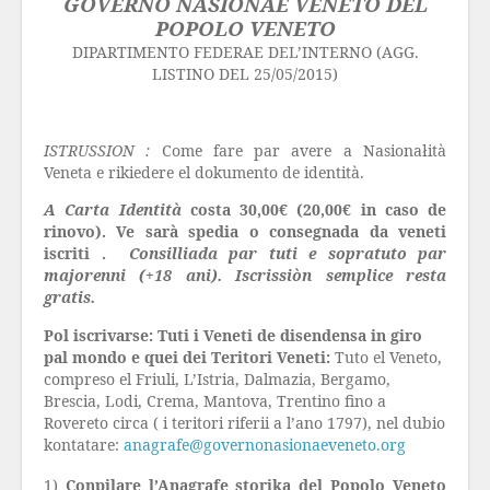
GOVERNO NASIONAE VENETO DEL
POPOLO VENETO
DIPARTIMENTO FEDERAE DEL’INTERNO (AGG.
LISTINO DEL 25/05/2015)
ISTRUSSION :
Come fare par avere a Nasionałità
Veneta e rikiedere el dokumento de identità.
A Carta Identità
costa 30,00€ (20,00€ in caso de
rinovo). Ve sarà spedia o consegnada da veneti
iscriti .
Consilliada par tuti e sopratuto par
majorenni (+18 ani). Iscrissiòn semplice resta
gratis.
Pol iscrivarse: Tuti i Veneti de disendensa in giro
pal mondo e quei dei Teritori Veneti:
Tuto el Veneto,
compreso el Friuli, L’Istria, Dalmazia, Bergamo,
Brescia, Lodi, Crema, Mantova, Trentino fino a
Rovereto circa ( i teritori riferii a l’ano 1797), nel dubio
kontatare:
anagrafe@governonasionaeveneto.org
1)
Conpilare l’Anagrafe storika del Popolo Veneto