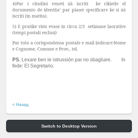
4)Par i citadini veneti xà iscriti
ke rikiede el
documento de identita’ par piaser specificare ke si xà
iscriti (in matita).
5) E pratike vien evase in circa 2/3
setimane laorative
(tempi postałi esclusi)
Par tuta a corispondensa postałe e mail indicare:Nome
e Cognome, Comune e Prov., tel.
PS.
Lexare ben le istrussiòn par no sbagliare.
In
fede: El Segretario.
< Назад
Switch to Desktop Version