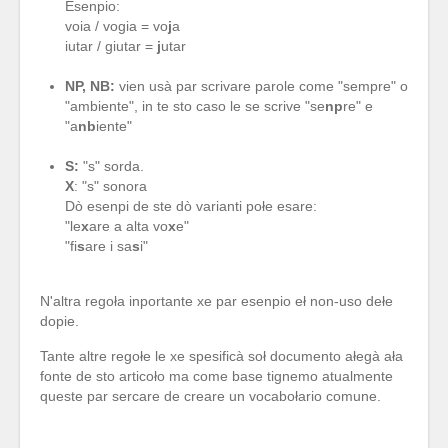
Esenpio:
voia / vogia = vo
j
a
iutar / giutar =
j
utar
NP, NB:
vien usà par scrivare parole come "sempre" o
"ambiente", in te sto caso le se scrive "se
np
re" e
"a
nb
iente"
S:
"s" sorda.
X
: "s" sonora
Dò esenpi de ste dò varianti połe esare:
"le
x
are a alta vo
x
e"
"fi
s
are i sa
s
i"
N'altra regoła inportante xe par esenpio eł non-uso dełe
dopie.
Tante altre regołe le xe spesificà soł documento ałegà ała
fonte de sto articoło ma come base tignemo atualmente
queste par sercare de creare un vocabołario comune.