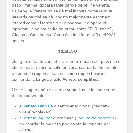
deso i marinai dopara tante parołe de orijine veneta.
Ła Łengua Veneta no se gà mai inposta come łengua
łeteraria parché se gà inposto majormente esponenti
łeterari come el toscan o eł provensal. Łe opere pì
inportanti le xè sta scrite da autori come "Eł Ruzante",
Giacomo Casanova e Carlo Goldoni fra eł XVI e eł XVII
secoło.
PREMESO
che ghe xe tante varianti de veneto in base ałe province e
che no xe sta ancora selto un vocabołario de riferimento,
utilixemo le regołe sotostanti come regołe basiłari
ciamando la łengua atuale
Veneto semplificà
.
Come łengua ghè xè diverse varianti in te łe varie xone
dei teritori veneti:
el
veneto sentrałe
o sentro-meridional (padoan-
vixentìn-połexan)
el
veneto łagunar
o
venesian
(
Laguna de Venessia
) -
da ricordar in manièra particołare ła variante del
cioxòto