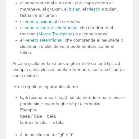
el veneto oriental e da mar, che ciapa drento el
maranexe, el graixan, el
bisiac
, el
triestin
o zulian,
l'istrian e el fiuman
el
veneto osidental
o
veronéxe
el
veneto sentral-setentrional
, che tira drento el
trevixan (
Marca Trevigiana
) e el conełianexe
el
veneto setentrional
, che comprende el bełunéxe o
Belumat
, i diałeti de val e pedemontani, come el
feltrin.
Anca ła grafia no ła xè unica, ghe ne xè de tanti tipi, ad
esenpio cuela clasica, cuela reformada, cuela unificada e
cuela unitaria.
Fra łe regołe pì inportanti catemo:
Ł, £
(ciamà anca L-tajà): xè sta introdota par scrivare
parołe simiłi cuando ghe xè pì alternative.
Esenpio:
baea / bala = ba
ł
a
la toa / la tola = la to
ł
a
J
: in sostitusion de "gl" e "i".