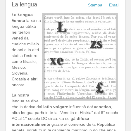
Ła łengua
Stampa
Email
Ła
Łengua
Veneta
la xè na
łengua utilixà
nei teritori
veneti da
cualche miłiaio
de ani e in altri
stati a ł'estero
come Brasile,
Mesico,
Slovenia,
Croasia e altri
oncora.
Ła nostra
łengua se dixe
che ła deriva dał
latin vołgare
influensà dał
venetico
,
altra łengua parłà in te ła "Venetia et Histria" dal 6° secoło
AC al 1° secoło DC circa. Ła se gà
difusa
internasionałmente
grasie ał comercio de ła Republica
Veneta, soratuto in te ł'anbiente maritimo in do che anca