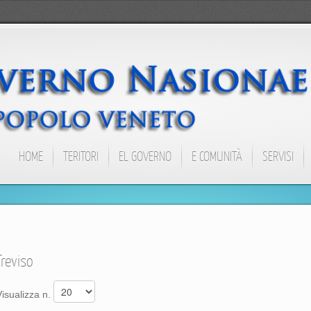
HOME
TERITORI
EL GOVERNO
E COMUNITÀ
SERVISI
Treviso
Visualizza n.