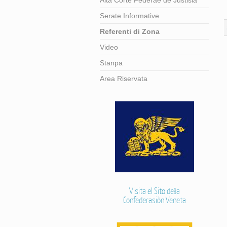
Alta Corte Federae de Justisia
Serate Informative
Referenti di Zona
Video
Stanpa
Area Riservata
Visita el Sito deła
Confederasiòn Veneta