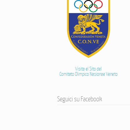
Visita el Sito del
Comitato Olimpico Nasionae Veneto
Seguici su Facebook